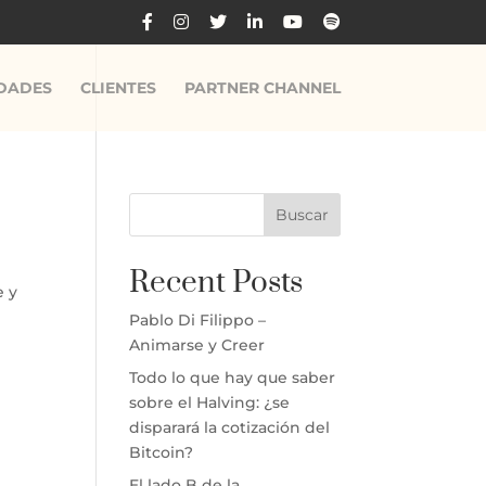
DADES
CLIENTES
PARTNER CHANNEL
Buscar
Recent Posts
e y
Pablo Di Filippo –
Animarse y Creer
Todo lo que hay que saber
sobre el Halving: ¿se
disparará la cotización del
Bitcoin?
El lado B de la